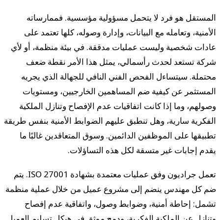
المستقل هو فرد لا يتحمل مسؤولية مؤسسية. فممارساته
الأمنية، وتعامله مع البيانات، وإدارة وصوله، كلها تعتمد على
عادات شخصية وليست عمليات مدققة. في بيئة منظمة، أو لأي
شركة تستعد لحدث رأسمالي، يمثل هذا الأمر نقطة ضعف
محتملة. سيتساءل الفحص الفني النافي للجهالة الذي يجريه
المستثمر عن كيفية ضم المساهمين الخارجيين، ومستويات
وصولهم، وما إذا كانت اتفاقيات عدم الإفصاح وتنازل الملكية
الفكرية سارية، وهل تنطبق عليهم الضوابط الأمنية بنفس طريقة
تطبيقها على الموظفين الدائمين. وسوق المتعاقدين غالبًا ما
يقدم إجابات غير متسقة لكل هذه التساؤلات.
تعمل جراديون وفق عمليات معتمدة بشهادة ISO 27001. يتم
ضم كل مهندس ينضم إلى مشروع عميل من خلال عملية منظمة
تشمل: إحاطة أمنية، وضوابط وصول، واتفاقية عدم إفصاح
وتنازل عن الملكية الفكرية، ودمج موثق في هيكل تسليم العميل.