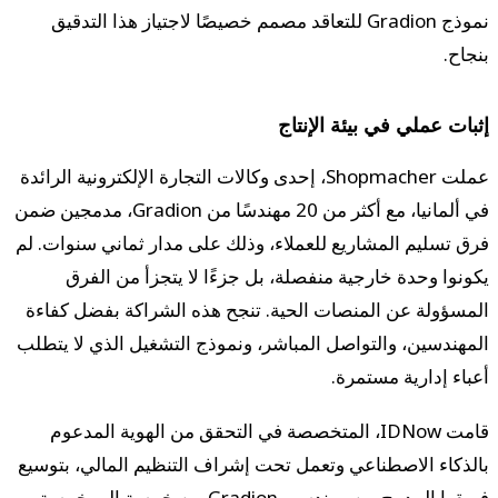
نموذج Gradion للتعاقد مصمم خصيصًا لاجتياز هذا التدقيق
بنجاح.
إثبات عملي في بيئة الإنتاج
عملت Shopmacher، إحدى وكالات التجارة الإلكترونية الرائدة
في ألمانيا، مع أكثر من 20 مهندسًا من Gradion، مدمجين ضمن
فرق تسليم المشاريع للعملاء، وذلك على مدار ثماني سنوات. لم
يكونوا وحدة خارجية منفصلة، بل جزءًا لا يتجزأ من الفرق
المسؤولة عن المنصات الحية. تنجح هذه الشراكة بفضل كفاءة
المهندسين، والتواصل المباشر، ونموذج التشغيل الذي لا يتطلب
أعباء إدارية مستمرة.
قامت IDNow، المتخصصة في التحقق من الهوية المدعوم
بالذكاء الاصطناعي وتعمل تحت إشراف التنظيم المالي، بتوسيع
فريقها المدمج من مهندسي Gradion من خمسة إلى خمسة