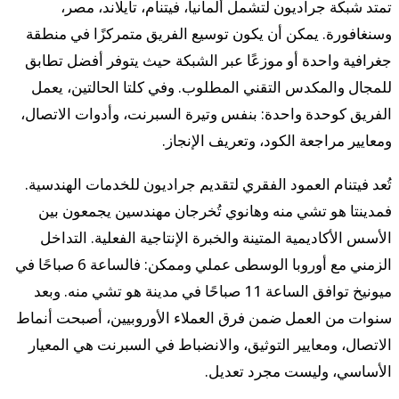
تمتد شبكة جراديون لتشمل ألمانيا، فيتنام، تايلاند، مصر،
وسنغافورة. يمكن أن يكون توسيع الفريق متمركزًا في منطقة
جغرافية واحدة أو موزعًا عبر الشبكة حيث يتوفر أفضل تطابق
للمجال والمكدس التقني المطلوب. وفي كلتا الحالتين، يعمل
الفريق كوحدة واحدة: بنفس وتيرة السبرنت، وأدوات الاتصال،
ومعايير مراجعة الكود، وتعريف الإنجاز.
تُعد فيتنام العمود الفقري لتقديم جراديون للخدمات الهندسية.
فمدينتا هو تشي منه وهانوي تُخرجان مهندسين يجمعون بين
الأسس الأكاديمية المتينة والخبرة الإنتاجية الفعلية. التداخل
الزمني مع أوروبا الوسطى عملي وممكن: فالساعة 6 صباحًا في
ميونيخ توافق الساعة 11 صباحًا في مدينة هو تشي منه. وبعد
سنوات من العمل ضمن فرق العملاء الأوروبيين، أصبحت أنماط
الاتصال، ومعايير التوثيق، والانضباط في السبرنت هي المعيار
الأساسي، وليست مجرد تعديل.