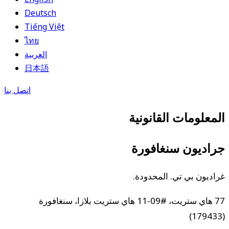
Deutsch
Tiếng Việt
ไทย
العربية
日本語
اتصل بنا
المعلومات القانونية
جراديون سنغافورة
غراديون بي تي. المحدودة.
77 هاي ستريت، #09-11 هاي ستريت بلازا، سنغافورة
(179433)