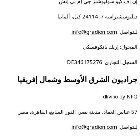
إن إف كيو سوليوشنز جي إم بي إتش
ديليوسشتراسه 7، 24114 كيل، ألمانيا
للتواصل:
info@gradion.com
المخول: إريك يانكوفسكي
السجل التجاري: DE346175276
جراديون الشرق الأوسط وشمال إفريقيا
dlivr.io
by NFQ
57 عباس العقاد، مدينة نصر، الدور السابع، القاهرة، مصر
للتواصل:
info@gradion.com