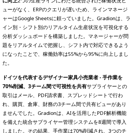
に向上
2つの生産ラインにわたる統合された稼働状況ビ
ューがなく、ERPのクエリが遅いため、ラインマネージ
ャーはGoogle Sheetsに頼っていました。Gradionは、ラ
イン別・シフト別のリアルタイム生産状況を可視化する
分析ダッシュボードを構築しました。マネージャーが問
題をリアルタイムで把握し、シフト内で対応できるよう
になったことで、稼働効率は55%から95%に向上しまし
た。
ドイツを代表するデザイナー家具小売業者 - 手作業を
70%削減、3チーム間で可視性を共有
サプライヤーとの
取引はメール、PDF請求書、スプレッドシートで行わ
れ、購買、倉庫、財務の3チーム間で共有ビューがあり
ませんでした。Gradionは、AIを活用したPDF解析機能
を備えた統合サプライヤー管理システムを8週間で導入
しました。その結果、手作業は70%削減され、3つのチ