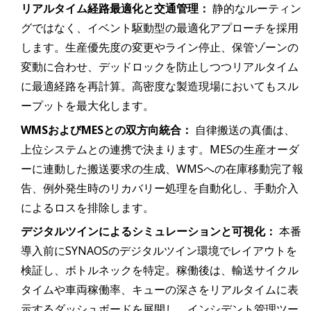
リアルタイム経路最適化と交通管理：
静的なルーティン
グではなく、イベント駆動型の最適化アプローチを採用
します。生産優先度の変更やライン停止、保管ゾーンの
変動に合わせ、デッドロックを防止しつつリアルタイム
に最適経路を再計算。高密度な製造現場においてもスル
ープットを最大化します。
WMSおよびMESとの双方向統合：
自律搬送の真価は、
上位システムとの連携で決まります。MESの生産オーダ
ーに連動した搬送要求の生成、WMSへの在庫移動完了報
告、例外発生時のリカバリー処理を自動化し、手動介入
によるロスを排除します。
デジタルツインによるシミュレーションと可視化：
本番
導入前にSYNAOSのデジタルツイン環境でレイアウトを
検証し、ボトルネックを特定。稼働後は、輸送サイクル
タイムや車両稼働率、キューの深さをリアルタイムに表
示するダッシュボードを展開し、インシデント管理ツー