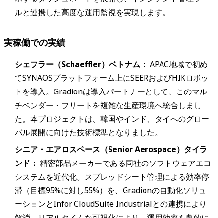
ルと連携した高度な運用監視を実現します。
実稼働での実績
シェフラー（Schaeffler）ベトナム：
APAC地域で初め
てSYNAOSプラットフォーム上にSEERおよびHIKロボッ
トを導入。Gradionは導入パートナーとして、このマル
チベンダー・フリートを複雑な生産環境へ統合しまし
た。本プロジェクトは、韓国やインド、タイへのグロー
バル展開に向けた技術標準となりました。
シニア・エアロスペース（Senior Aerospace）タイラ
ンド：
精密部品メーカーである同社のソフトウェアエコ
システムを近代化。スプレッドシート管理による効率停
滞（目標95%に対し55%）を、Gradionの自動化ソリュ
ーションとInfor CloudSuite Industrialとの連携により
解消。リアルタイムな可視化により、運用効率を劇的に