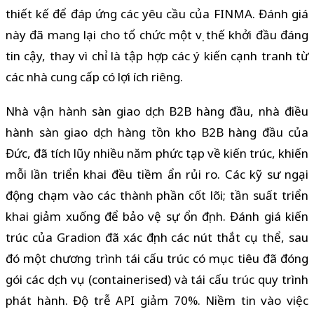
thiết kế để đáp ứng các yêu cầu của FINMA. Đánh giá
này đã mang lại cho tổ chức một vị thế khởi đầu đáng
tin cậy, thay vì chỉ là tập hợp các ý kiến cạnh tranh từ
các nhà cung cấp có lợi ích riêng.
Nhà vận hành sàn giao dịch B2B hàng đầu, nhà điều
hành sàn giao dịch hàng tồn kho B2B hàng đầu của
Đức, đã tích lũy nhiều năm phức tạp về kiến trúc, khiến
mỗi lần triển khai đều tiềm ẩn rủi ro. Các kỹ sư ngại
động chạm vào các thành phần cốt lõi; tần suất triển
khai giảm xuống để bảo vệ sự ổn định. Đánh giá kiến
trúc của Gradion đã xác định các nút thắt cụ thể, sau
đó một chương trình tái cấu trúc có mục tiêu đã đóng
gói các dịch vụ (containerised) và tái cấu trúc quy trình
phát hành. Độ trễ API giảm 70%. Niềm tin vào việc