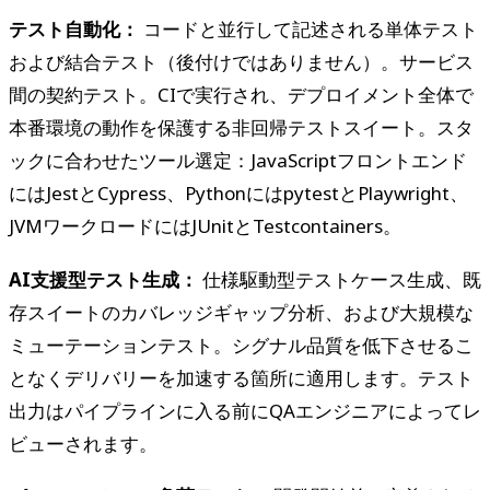
テスト自動化：
コードと並行して記述される単体テスト
および結合テスト（後付けではありません）。サービス
間の契約テスト。CIで実行され、デプロイメント全体で
本番環境の動作を保護する非回帰テストスイート。スタ
ックに合わせたツール選定：JavaScriptフロントエンド
にはJestとCypress、PythonにはpytestとPlaywright、
JVMワークロードにはJUnitとTestcontainers。
AI支援型テスト生成：
仕様駆動型テストケース生成、既
存スイートのカバレッジギャップ分析、および大規模な
ミューテーションテスト。シグナル品質を低下させるこ
となくデリバリーを加速する箇所に適用します。テスト
出力はパイプラインに入る前にQAエンジニアによってレ
ビューされます。