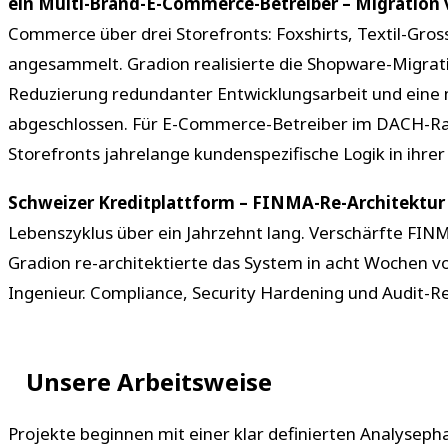
ein Multi-Brand-E-Commerce-Betreiber – Migration 
Commerce über drei Storefronts: Foxshirts, Textil-Gros
angesammelt. Gradion realisierte die Shopware-Migratio
Reduzierung redundanter Entwicklungsarbeit und eine 
abgeschlossen. Für E-Commerce-Betreiber im DACH-Raum,
Storefronts jahrelange kundenspezifische Logik in ihr
Schweizer Kreditplattform – FINMA-Re-Architektur
Lebenszyklus über ein Jahrzehnt lang. Verschärfte FIN
Gradion re-architektierte das System in acht Wochen 
Ingenieur. Compliance, Security Hardening und Audit-Rea
Unsere Arbeitsweise
Projekte beginnen mit einer klar definierten Analyseph