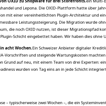
von OXID zu Shopware für drei Storefronts.
ein Multi
shandel und Lepona. Die OXID-Plattform hatte über Jahre
n mit einer vereinheitlichten Plugin-Architektur und ei
messbare Leistungssteigerung. Die Migration wurde ohn
 die noch OXID nutzen, ist dieser Migrationspfad kompl
er Plugin-Schicht eingebettet haben. Wir haben dies ohn
 in acht Wochen.
Ein Schweizer Anbieter digitaler Kredi
MA-Vorschriften und steigende Wartungskosten machten e
von Grund auf neu, mit einem Team von drei Experten: e
diness wurden von Tag eins an in jede Schicht integriert
ase – typischerweise zwei Wochen –, die ein Systeminven