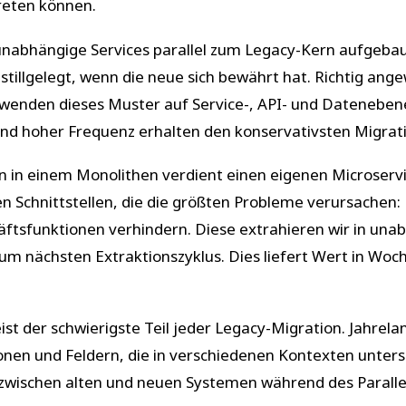
reten können.
abhängige Services parallel zum Legacy-Kern aufgebaut.
n stillgelegt, wenn die neue sich bewährt hat. Richtig a
enden dieses Muster auf Service-, API- und Datenebene a
nd hoher Frequenz erhalten den konservativsten Migrat
n in einem Monolithen verdient einen eigenen Microservic
en Schnittstellen, die die größten Probleme verursachen
ftsfunktionen verhindern. Diese extrahieren wir in unab
um nächsten Extraktionszyklus. Dies liefert Wert in Woche
ist der schwierigste Teil jeder Legacy-Migration. Jahre
en und Feldern, die in verschiedenen Kontexten unters
ät zwischen alten und neuen Systemen während des Parall