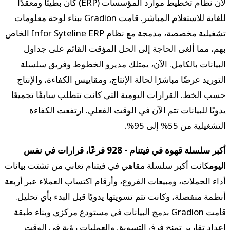
لأن نظام تخطيط موارد المؤسسات (ERP) كان بطيئًا ومعقدًا
للغاية للاستعلام المباشر. قامت Gradion ببناء لوحة معلومات
تشغيلية مخصصة، مدمجة مع نظام Infor Syteline ERP الخاص
بهم، مما ألغى الحاجة إلى الحل المؤقت القائم على جداول
البيانات بالكامل. الآن، يمتلك مديرو الخطوط وفريق سلسلة
التوريد عرضًا مباشرًا لحالة الإنتاج، ومقاييس الكفاءة، والإنتاج
حسب الخط. القرارات اليومية التي كانت تتطلب سابقًا تجميعًا
يدويًا للبيانات تتم الآن في الوقت الفعلي. ارتفعت الكفاءة
التشغيلية من 55% إلى 95%.
أكبر سلسلة قهوة في فيتنام - 928 فرعًا، قرارات في نفس
اليوم
كانت أكبر سلسلة مقاهي في فيتنام تعاني من تشتت بيانات
أداء الحملات، ومبيعات الفروع، وأرقام اكتساب العملاء عبر أربعة
أنظمة منفصلة، وكانت تتم تسويتها يدويًا قبل البدء بأي تحليل.
قامت Gradion بدمج البيانات في مستودع مركزي وبناء طبقة
إعداد تقارير تمنح فرق التسويق والعمليات رؤية في الوقت