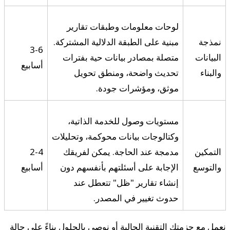
لوحات معلومات وطبقات تقارير
نمذجة
مبنية على الطبقة الدلالية المشتركة.
3-6
البيانات
متصلة بمصادر بيانات حية بفترات
أسابيع
والبناء
تحديث واضحة، ومنطق تحويل
موثق، ومؤشرات جودة.
مستويات وصول للخدمة الذاتية،
وكتالوجات بيانات محوكمة، وتحليلات
التمكين
مدمجة عند الحاجة. يمكن لفريقك
2-4
والتوسع
الإجابة على أسئلتهم بأنفسهم دون
أسابيع
إنشاء تقارير "ظل" تتعطل عند
حدوث تغيير في المصدر.
نعمل مع حزمتك التقنية الحالية أو نوصي بالحلول بناءً على حالة